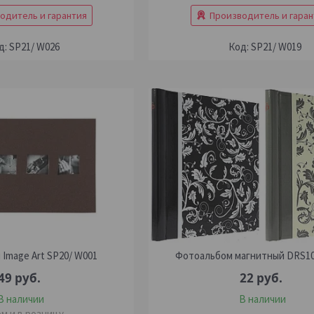
одитель и гарантия
Производитель и гаран
SP21/ W026
SP21/ W019
Image Art SP20/ W001
Фотоальбом магнитный DRS10
49
руб.
22
руб.
В наличии
В наличии
м и в розницу