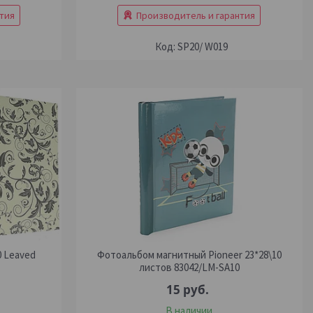
тия
Производитель и гарантия
SP20/ W019
 Leaved
Фотоальбом магнитный Pioneer 23*28\10
листов 83042/LM-SA10
15
руб.
В наличии