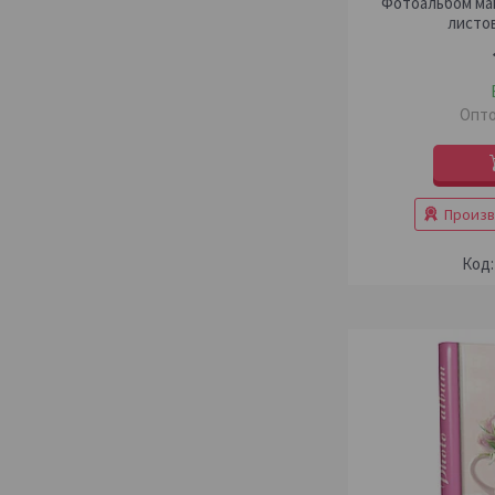
Фотоальбом маг
листо
Опто
Произв