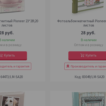
нитный Pioneer 23*28\20
Фотоальбом магнитный Pioneer
листов
листов
28
руб.
28
руб.
В наличии
В наличии
м и в розницу
Оптом и в розницу
Купить
Купить
одитель и гарантия
Производитель и гаран
64473/LM-SA20
83049/LM-SA20