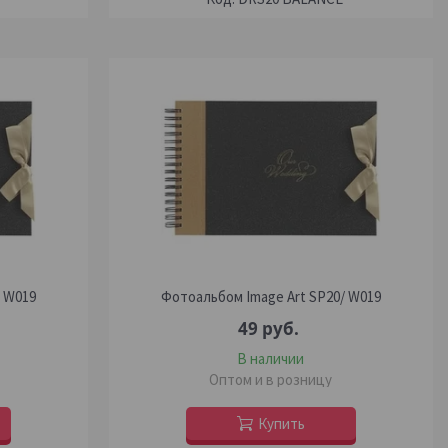
/ W019
Фотоальбом Image Art SP20/ W019
49
руб.
В наличии
Оптом и в розницу
Купить