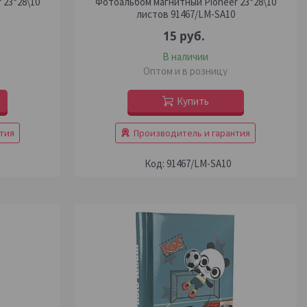
 23*28\10
Фотоальбом магнитный Pioneer 23*28\10
листов 91467/LM-SA10
15
руб.
В наличии
Оптом и в розницу
Купить
тия
Производитель и гарантия
91467/LM-SA10