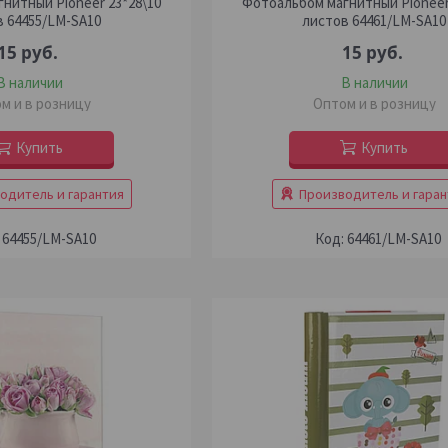
нитный Pioneer 23*28\10
Фотоальбом магнитный Pioneer
в 64455/LM-SA10
листов 64461/LM-SA10
15
руб.
15
руб.
В наличии
В наличии
м и в розницу
Оптом и в розницу
Купить
Купить
одитель и гарантия
Производитель и гаран
64455/LM-SA10
64461/LM-SA10