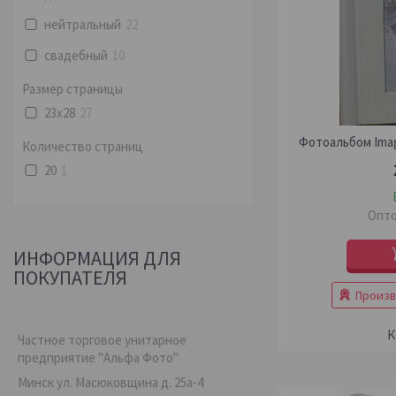
нейтральный
22
свадебный
10
Размер страницы
23х28
27
Фотоальбом Imag
Количество страниц
20
1
Опто
ИНФОРМАЦИЯ ДЛЯ
ПОКУПАТЕЛЯ
Произв
Частное торговое унитарное
предприятие "Альфа Фото"
Минск ул. Масюковщина д. 25а-4