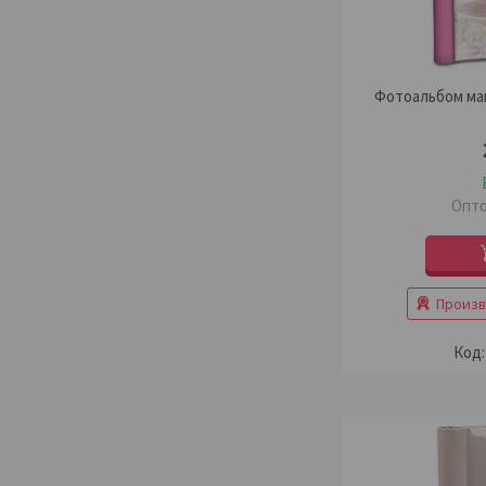
Фотоальбом маг
Опто
Произв