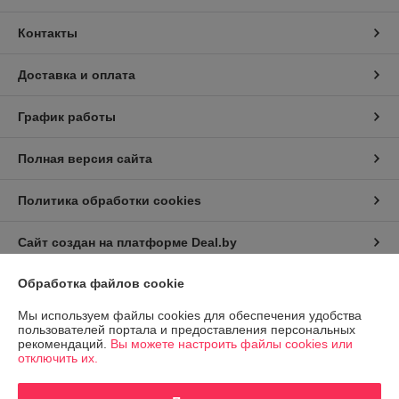
Контакты
Доставка и оплата
График работы
Полная версия сайта
Политика обработки cookies
Сайт создан на платформе Deal.by
Обработка файлов cookie
Информация для покупателя
Мы используем файлы cookies для обеспечения удобства
Юридическое лицо:
Частное торговое унитарное предприятие "Альфа
пользователей портала и предоставления персональных
Фото"
рекомендаций.
Вы можете настроить файлы cookies или
Минск ул. Масюковщина д. 25а-4
отключить их.
Регистрационный номер ЕГР: 190935637