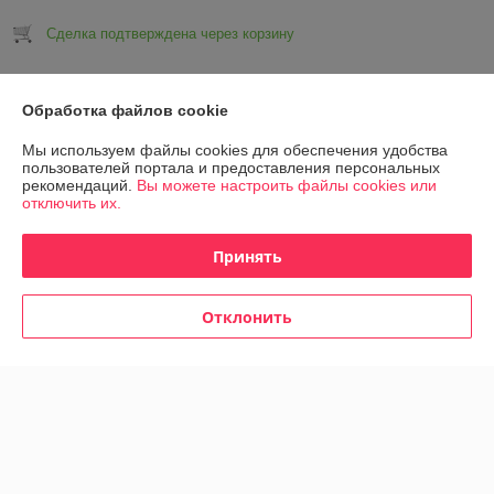
Сделка подтверждена через корзину
Показать все отзывы
Обработка файлов cookie
Мы используем файлы cookies для обеспечения удобства
О нас
пользователей портала и предоставления персональных
рекомендаций.
Вы можете настроить файлы cookies или
отключить их.
Контакты
Принять
Доставка и оплата
Отклонить
График работы
Полная версия сайта
Политика обработки cookies
Сайт создан на платформе Deal.by