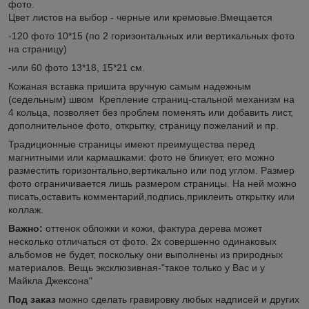
фото.
Цвет листов на выбор - черные или кремовые.Вмещается
-120 фото 10*15 (по 2 горизонтальных или вертикальных фото
на страницу)
-или 60 фото 13*18, 15*21 см.
Кожаная вставка пришита вручную самым надежным
(седельным) швом Крепление страниц-стальной механизм на
4 кольца, позволяет без проблем поменять или добавить лист,
дополнительное фото, открытку, страницу пожеланий и пр.
Традиционные страницы имеют преимущества перед
магнитными или кармашками: фото не бликует, его можно
разместить горизонтально,вертикально или под углом. Размер
фото ограничивается лишь размером страницы. На ней можно
писать,оставить комментарий,подпись,приклеить открытку или
коллаж.
Важно:
оттенок обложки и кожи, фактура дерева может
несколько отличаться от фото. 2х совершенно одинаковых
альбомов не будет, поскольку они выполнены из природных
материалов. Вещь эксклюзивная-"такое только у Вас и у
Майкла Джексона"
Под заказ
можно сделать гравировку любых надписей и других