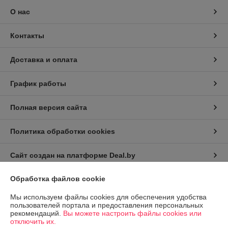
О нас
Контакты
Доставка и оплата
График работы
Полная версия сайта
Политика обработки cookies
Сайт создан на платформе Deal.by
Обработка файлов cookie
Информация для покупателя
Мы используем файлы cookies для обеспечения удобства
Юридическое лицо:
Частное торговое унитарное предприятие "Альфа
пользователей портала и предоставления персональных
Фото"
рекомендаций.
Вы можете настроить файлы cookies или
Минск ул. Масюковщина д. 25а-4
отключить их.