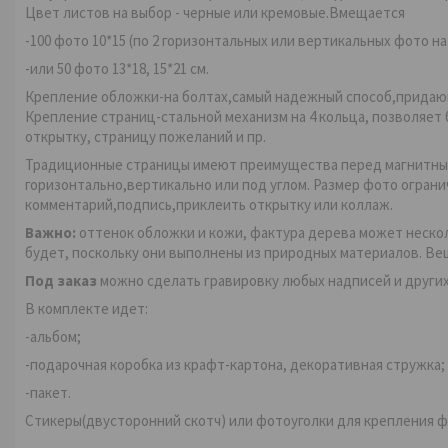
Цвет листов на выбор - черные или кремовые.Вмещается
-100 фото 10*15 (по 2 горизонтальных или вертикальных фото на
-или 50 фото 13*18, 15*21 см.
Крепление обложки-на болтах,самый надежный способ,придающи
Крепление страниц-стальной механизм на 4 кольца, позволяет
открытку, страницу пожеланий и пр.
Традиционные страницы имеют преимущества перед магнитными
горизонтально,вертикально или под углом. Размер фото огран
комментарий,подпись,приклеить открытку или коллаж.
Важно:
оттенок обложки и кожи, фактура дерева может нескол
будет, поскольку они выполнены из природных материалов. Вещ
Под заказ
можно сделать гравировку любых надписей и други
В комплекте идет:
-альбом;
-подарочная коробка из крафт-картона, декоративная стружка;
-пакет.
Стикеры(двусторонний скотч) или фотоуголки для крепления 