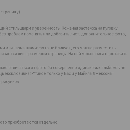
 страницу)
й стиль,шарм и уверенность. Кожаная застежка на пуговку.
 без проблем поменять или добавить лист, дополнительное фото,
 или кармашками: фото не бликует, его можно разместить
ичивается лишь размером страницы. На ней можно писать,оставить
ько отличаться от фото. 2х совершенно одинаковых альбомов не
ь эксклюзивная-"такое только у Вас и у Майкла Джексона"
х рисунков
фото приобретаются отдельно.