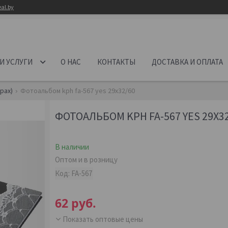
al.by
И УСЛУГИ
О НАС
КОНТАКТЫ
ДОСТАВКА И ОПЛАТА
рах)
Фотоальбом kph fa-567 yes 29x32/60
ФОТОАЛЬБОМ KPH FA-567 YES 29X3
В наличии
Оптом и в розницу
Код:
FA-567
62
руб.
Показать оптовые цены