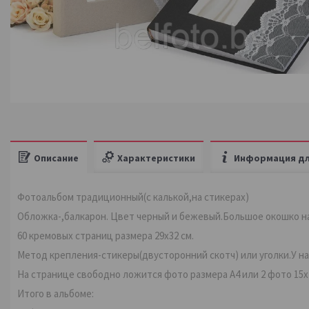
Описание
Характеристики
Информация дл
Фотоальбом традиционный(с калькой,на стикерах)
Обложка-,балкарон. Цвет черный и бежевый.Большое окошко н
60 кремовых страниц размера 29х32 см.
Метод крепления-стикеры(двусторонний скотч) или уголки.У на
На странице свободно ложится фото размера А4 или 2 фото 15х2
Итого в альбоме: