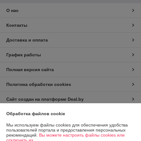
О нас
Контакты
Доставка и оплата
График работы
Полная версия сайта
Политика обработки cookies
Сайт создан на платформе Deal.by
Обработка файлов cookie
Информация для покупателя
Мы используем файлы cookies для обеспечения удобства
Юридическое лицо:
Частное торговое унитарное предприятие "Альфа
пользователей портала и предоставления персональных
Фото"
рекомендаций.
Вы можете настроить файлы cookies или
Минск ул. Масюковщина д. 25а-4
отключить их.