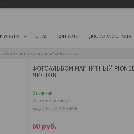
al.by
И УСЛУГИ
О НАС
КОНТАКТЫ
ДОСТАВКА И ОПЛАТА
льбом магнитный pioneer 23*28\50 листов
ФОТОАЛЬБОМ МАГНИТНЫЙ PIONEER
ЛИСТОВ
В наличии
Оптом и в розницу
Код:
110262/LM-SA50RB
60
руб.