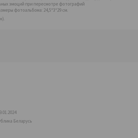
ивных эмоций при пересмотре фотографий
змеры фотоальбома: 24,5*3*29 см.
н).
.01.2024
ублика Беларусь