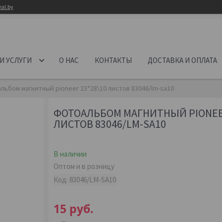
al.by
И УСЛУГИ
О НАС
КОНТАКТЫ
ДОСТАВКА И ОПЛАТА
льбом магнитный pioneer 23*28\10 листов 83046/lm-sa10
ФОТОАЛЬБОМ МАГНИТНЫЙ PIONEER
ЛИСТОВ 83046/LM-SA10
В наличии
Оптом и в розницу
Код:
83046/LM-SA10
15
руб.