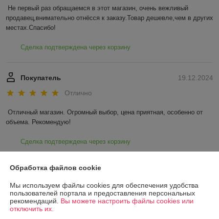
Не первый раз обращаемся в этот магазин, очень вежливый 
продавец,внимательно отнёсся к заказу.Товар дешевле,чем в других 
местах.Спасибо!
Сделка подтверждена через корзину
Покупатель
19.12.2024
Отлично
Отличный магазин. Огромный выбор, цена приятная, особенно от 
объема. Рекомендую!
Сделка подтверждена через корзину
Показать все отзывы
Обработка файлов cookie
Мы используем файлы cookies для обеспечения удобства
пользователей портала и предоставления персональных
О нас
рекомендаций.
Вы можете настроить файлы cookies или
отключить их.