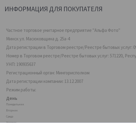
ИНФОРМАЦИЯ ДЛЯ ПОКУПАТЕЛЯ
Частное торговое унитарное предприятие "Альфа Фото"
Минск ул. Масюковщина д. 25а-4
Дата регистрации в Торговом реестре/Реестре бытовых услуг: 09
Номер в Торговом реестре/Реестре бытовых услуг: 571220, Респ
УНП: 190935637
Регистрационный орган: Мингорисполком
Дата регистрации компании: 13.12.2007
Режим работы:
День
Понедельник
Вторник
Среда
Четверг
Пятница
Суббота