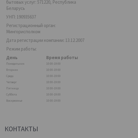
бытовых услуг: 571220, Республика
Беларусь
УНП: 190935637
Регистрационный орган:
Мингорисполком
Дата регистрации компании: 13.12.2007
Режим работы:
День
Время работы
Понедельник
10:00-19:00
Вторник
10:00-19:00
Среда
10:00-19:00
Четверг
10:00-19:00
Пятница
10:00-19:00
Суббота
10:00-19:00
Воскресенье
10:00-19:00
КОНТАКТЫ