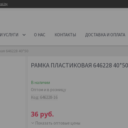
al.by
И УСЛУГИ
О НАС
КОНТАКТЫ
ДОСТАВКА И ОПЛАТА
ая 646228 40*50
РАМКА ПЛАСТИКОВАЯ 646228 40*5
В наличии
Оптом и в розницу
Код:
646228-16
36
руб.
Показать оптовые цены